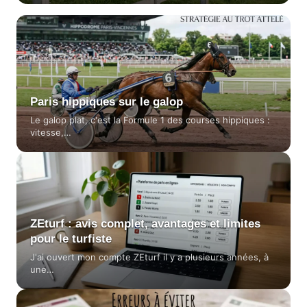
Paris hippiques sur le galop
Le galop plat, c'est la Formule 1 des courses hippiques :
vitesse,…
ZEturf : avis complet, avantages et limites
pour le turfiste
J'ai ouvert mon compte ZEturf il y a plusieurs années, à
une…