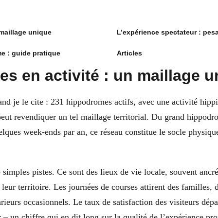
 maillage unique
L’expérience spectateur : pe
e : guide pratique
Articles
s en activité : un maillage u
and je le cite : 231 hippodromes actifs, avec une activité hip
ut revendiquer un tel maillage territorial. Du grand hippodr
lques week-ends par an, ce réseau constitue le socle physique
simples pistes. Ce sont des lieux de vie locale, souvent ancré
 leur territoire. Les journées de courses attirent des familles,
ieurs occasionnels. Le taux de satisfaction des visiteurs dép
r – un chiffre qui en dit long sur la qualité de l’expérience pr