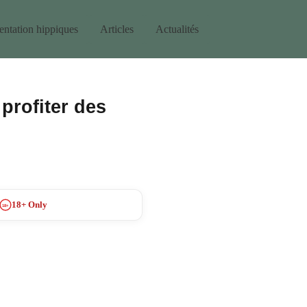
ntation hippiques
Articles
Actualités
 profiter des
18+ Only
18+