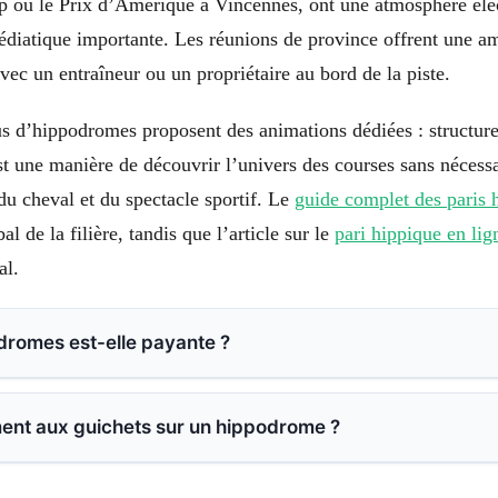
ou le Prix d’Amérique à Vincennes, ont une atmosphère élect
édiatique importante. Les réunions de province offrent une am
avec un entraîneur ou un propriétaire au bord de la piste.
lus d’hippodromes proposent des animations dédiées : structur
st une manière de découvrir l’univers des courses sans nécessa
du cheval et du spectacle sportif. Le
guide complet des paris 
l de la filière, tandis que l’article sur le
pari hippique en lig
al.
dromes est-elle payante ?
ment aux guichets sur un hippodrome ?