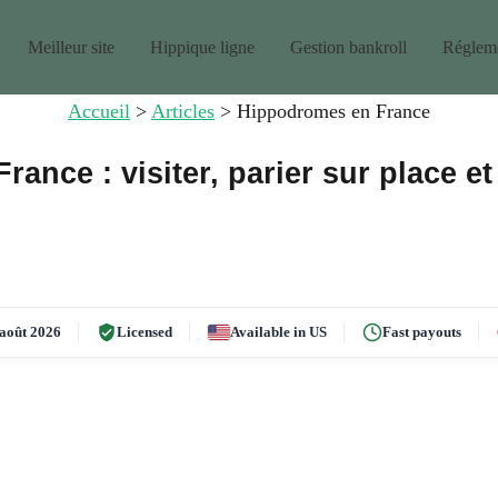
Meilleur site
Hippique ligne
Gestion bankroll
Régleme
Accueil
>
Articles
>
Hippodromes en France
nce : visiter, parier sur place et
août 2026
Licensed
Available in US
Fast payouts