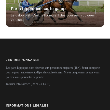
Paris hippiques sur le galop
Le galop plat, c'est la Formule 1 des courses hippiques :
vitesse,…
JEU RESPONSABLE
Les paris hippiques sont réservés aux personnes majeures (18+). Jouer comporte
des risques : endettement, dépendance, isolement. Misez uniquement ce que vous
pouvez vous permettre de perdre.
Joueurs Info Service (09 74 75 13 13)
INFORMATIONS LÉGALES