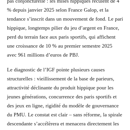
pas conjoncturelle : les mises hippiques reculent de 4
% depuis janvier 2025 selon France Galop, et la
tendance s’inscrit dans un mouvement de fond. Le pari
hippique, longtemps pilier du jeu d’argent en France,
perd du terrain face aux paris sportifs, qui affichent
une croissance de 10 % au premier semestre 2025
avec 961 millions d’euros de PBJ.
Le diagnostic de l’IGF pointe plusieurs causes
structurelles : vieillissement de la base de parieurs,
attractivité déclinante du produit hippique pour les
jeunes générations, concurrence des paris sportifs et
des jeux en ligne, rigidité du modèle de gouvernance
du PMU. Le constat est clair – sans réforme, la spirale
descendante s’accélèrera et menacera directement les