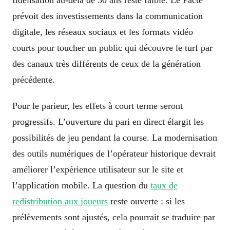
prévoit des investissements dans la communication
digitale, les réseaux sociaux et les formats vidéo
courts pour toucher un public qui découvre le turf par
des canaux très différents de ceux de la génération
précédente.
Pour le parieur, les effets à court terme seront
progressifs. L’ouverture du pari en direct élargit les
possibilités de jeu pendant la course. La modernisation
des outils numériques de l’opérateur historique devrait
améliorer l’expérience utilisateur sur le site et
l’application mobile. La question du
taux de
redistribution aux joueurs
reste ouverte : si les
prélèvements sont ajustés, cela pourrait se traduire par