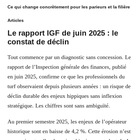
Ce qui change concrètement pour les parieurs et la filière
Articles
Le rapport IGF de juin 2025 : le
constat de déclin
Tout commence par un diagnostic sans concession. Le
rapport de l’Inspection générale des finances, publié
en juin 2025, confirme ce que les professionnels du
turf observaient depuis plusieurs années : un risque de
déclin durable des enjeux hippiques sans inflexion
stratégique. Les chiffres sont sans ambiguïté.
Au premier semestre 2025, les enjeux de l’opérateur
historique sont en baisse de 4,2 %. Cette érosion n’est