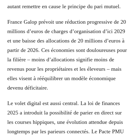
autant remettre en cause le principe du pari mutuel.
France Galop prévoit une réduction progressive de 20
millions d’euros de charges d’organisation d’ici 2029
et une baisse des allocations de 20 millions d’euros à
partir de 2026. Ces économies sont douloureuses pour
la filière – moins d’allocations signifie moins de
revenus pour les propriétaires et les éleveurs – mais
elles visent à rééquilibrer un modèle économique
devenu déficitaire.
Le volet digital est aussi central. La loi de finances
2025 a introduit la possibilité de parier en direct sur
les courses hippiques, une évolution attendue depuis
longtemps par les parieurs connectés. Le Pacte PMU